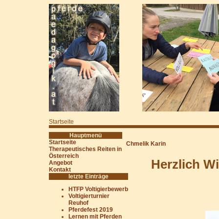
Startseite
Hauptmenü
Startseite
Chmelik Karin
Therapeutisches Reiten in
Österreich
Herzlich W
Angebot
Kontakt
letzte Einträge
HTFP Voltigierbewerb
Voltigierturnier
Reuhof
Pferdefest 2019
Lernen mit Pferden