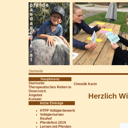
Startseite
Hauptmenü
Startseite
Chmelik Karin
Therapeutisches Reiten in
Österreich
Herzlich W
Angebot
Kontakt
letzte Einträge
HTFP Voltigierbewerb
Voltigierturnier
Reuhof
Pferdefest 2019
Lernen mit Pferden